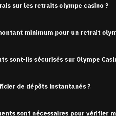
frais sur les retraits olympe casino ?
 montant minimum pour un retrait olym
s sont-ils sécurisés sur Olympe Casi
ficier de dépôts instantanés ?
nts sont nécessaires pour vérifier m