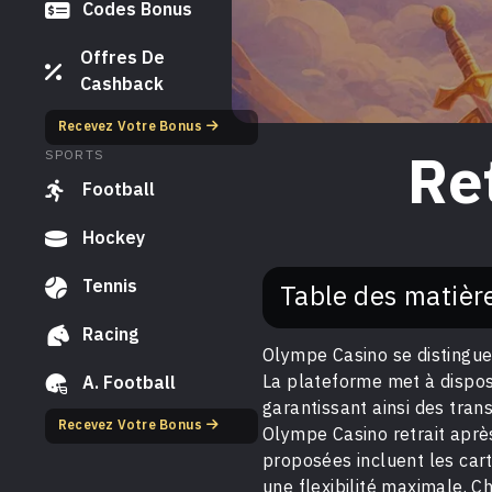
Codes Bonus
Offres De
Cashback
Recevez Votre Bonus
Re
SPORTS
Football
Hockey
Tennis
Table des matièr
Racing
Olympe Casino se distingue 
La plateforme met à dispo
A. Football
garantissant ainsi des tran
Recevez Votre Bonus
Olympe Casino retrait aprè
proposées incluent les cart
une flexibilité maximale. 