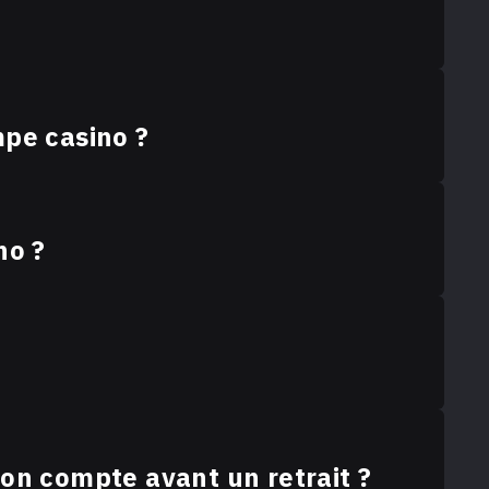
pe casino ?
no ?
on compte avant un retrait ?