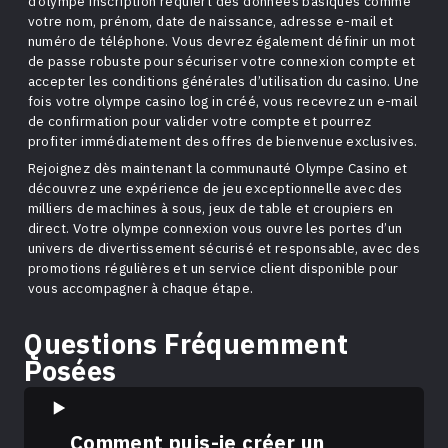
d’olympe inscription requiert des données basiques comme
votre nom, prénom, date de naissance, adresse e-mail et
numéro de téléphone. Vous devrez également définir un mot
de passe robuste pour sécuriser votre connexion compte et
accepter les conditions générales d’utilisation du casino. Une
fois votre olympe casino log in créé, vous recevrez un e-mail
de confirmation pour valider votre compte et pourrez
profiter immédiatement des offres de bienvenue exclusives.
Rejoignez dès maintenant la communauté Olympe Casino et
découvrez une expérience de jeu exceptionnelle avec des
milliers de machines à sous, jeux de table et croupiers en
direct. Votre olympe connexion vous ouvre les portes d’un
univers de divertissement sécurisé et responsable, avec des
promotions régulières et un service client disponible pour
vous accompagner à chaque étape.
Questions Fréquemment
Posées
Comment puis-je créer un