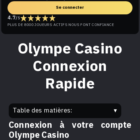
Se connecter
4.7
/
5
PLUS DE 8000 JOUEURS ACTIFS NOUS FONT CONFIANCE
Olympe Casino
Connexion
Rapide
Table des matières:
Connexion à votre compte
Olympe Casino