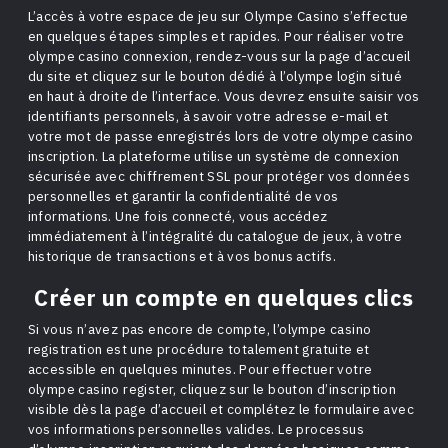
L’accès à votre espace de jeu sur Olympe Casino s’effectue
en quelques étapes simples et rapides. Pour réaliser votre
olympe casino connexion, rendez-vous sur la page d’accueil
du site et cliquez sur le bouton dédié à l’olympe login situé
en haut à droite de l’interface. Vous devrez ensuite saisir vos
identifiants personnels, à savoir votre adresse e-mail et
votre mot de passe enregistrés lors de votre olympe casino
inscription. La plateforme utilise un système de connexion
sécurisée avec chiffrement SSL pour protéger vos données
personnelles et garantir la confidentialité de vos
informations. Une fois connecté, vous accédez
immédiatement à l’intégralité du catalogue de jeux, à votre
historique de transactions et à vos bonus actifs.
Créer un compte en quelques clics
Si vous n’avez pas encore de compte, l’olympe casino
registration est une procédure totalement gratuite et
accessible en quelques minutes. Pour effectuer votre
olympe casino register, cliquez sur le bouton d’inscription
visible dès la page d’accueil et complétez le formulaire avec
vos informations personnelles valides. Le processus