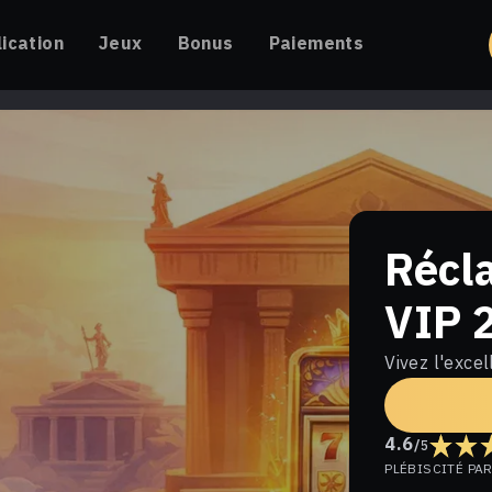
ication
Jeux
Bonus
Paiements
Récl
VIP 
Vivez l'excel
4.6
/
5
PLÉBISCITÉ PA