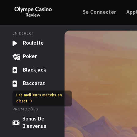
Se Connecter
Appl
EN DIRECT
Roulette
Poker
Blackjack
Baccarat
Les meilleurs matchs en
direct
PROMOÇÕES
Bonus De
Bienvenue