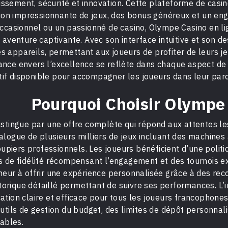
tissement, sécurité et innovation. Cette plateforme de casin
ay now
Play now
Play now
ion impressionnante de jeux, des bonus généreux et un enga
ccasionnel ou un passionné de casino, Olympe Casino en l
aventure captivante. Avec son interface intuitive et son de
les appareils, permettant aux joueurs de profiter de leurs j
ce envers l’excellence se reflète dans chaque aspect de 
ctif disponible pour accompagner les joueurs dans leur par
Pourquoi Choisir Olympe
stingue par une offre complète qui répond aux attentes les
ogue de plusieurs milliers de jeux incluant des machines à
oupiers professionnels. Les joueurs bénéficient d’une poli
de fidélité récompensant l’engagement et des tournois exc
eur à offrir une expérience personnalisée grâce à des r
storique détaillé permettant de suivre ses performances. L’i
tion claire et efficace pour tous les joueurs francophones
utils de gestion du budget, des limites de dépôt personnal
ables.