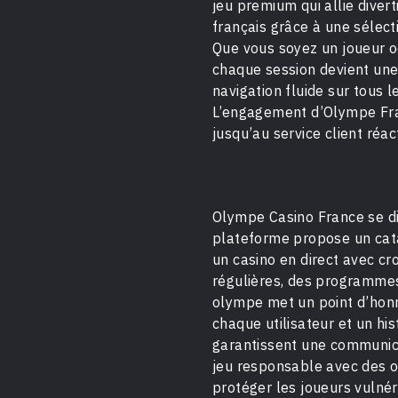
jeu premium qui allie diver
Pl
français grâce à une sélect
Play now
Que vous soyez un joueur o
chaque session devient une 
navigation fluide sur tous 
L’engagement d’Olympe Fran
jusqu’au service client réa
Olympe Casino France se di
plateforme propose un catal
un casino en direct avec cr
régulières, des programmes 
olympe met un point d’honn
chaque utilisateur et un hi
garantissent une communica
jeu responsable avec des o
protéger les joueurs vulnér