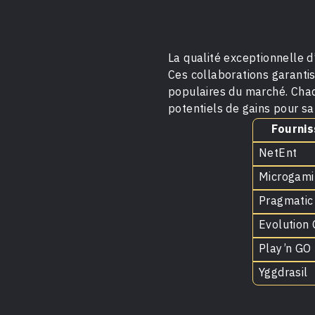
La qualité exceptionnelle d
Ces collaborations garantis
populaires du marché. Chaqu
potentiels de gains pour sat
Fourni
NetEnt
Microgami
Pragmatic
Evolution
Play’n GO
Yggdrasil