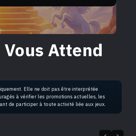
 Vous Attend
niquement. Elle ne doit pas être interprétée
ragés à vérifier les promotions actuelles, les
nt de participer à toute activité liée aux jeux.
<
>