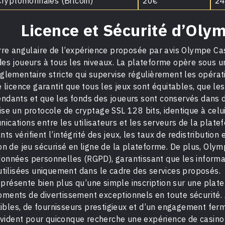
Cryptomonnaies (Bitcoin)
20€
24
Licence et Sécurité d’Oly
erre angulaire de l’expérience proposée par avis Olympe Ca
des joueurs à tous les niveaux. La plateforme opère sous u
églementaire stricte qui supervise régulièrement les opéra
te licence garantit que tous les jeux sont équitables, que l
endants et que les fonds des joueurs sont conservés dans
ise un protocole de cryptage SSL 128 bits, identique à celu
ications entre les utilisateurs et les serveurs de la plate
s vérifient l’intégrité des jeux, les taux de redistribution
ion de jeu sécurisé en ligne de la plateforme. De plus, Ol
données personnelles (RGPD), garantissant que les informa
 utilisées uniquement dans le cadre des services proposés.
résente bien plus qu’une simple inscription sur une platefo
oments de divertissement exceptionnels en toute sécurité. 
bles, de fournisseurs prestigieux et d’un engagement ferm
ident pour quiconque recherche une expérience de casino 