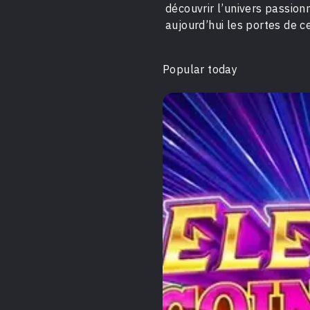
découvrir l’univers passio
aujourd’hui les portes de 
Popular today