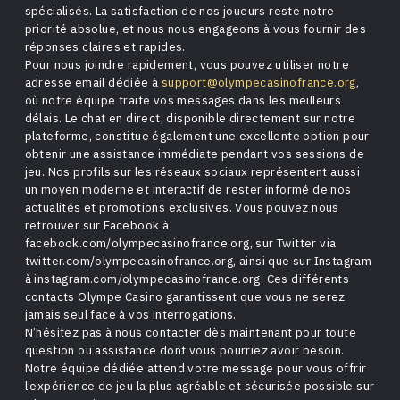
spécialisés. La satisfaction de nos joueurs reste notre
priorité absolue, et nous nous engageons à vous fournir des
réponses claires et rapides.
Pour nous joindre rapidement, vous pouvez utiliser notre
adresse email dédiée à
support@olympecasinofrance.org
,
où notre équipe traite vos messages dans les meilleurs
délais. Le chat en direct, disponible directement sur notre
plateforme, constitue également une excellente option pour
obtenir une assistance immédiate pendant vos sessions de
jeu. Nos profils sur les réseaux sociaux représentent aussi
un moyen moderne et interactif de rester informé de nos
actualités et promotions exclusives. Vous pouvez nous
retrouver sur Facebook à
facebook.com/olympecasinofrance.org, sur Twitter via
twitter.com/olympecasinofrance.org, ainsi que sur Instagram
à instagram.com/olympecasinofrance.org. Ces différents
contacts Olympe Casino garantissent que vous ne serez
jamais seul face à vos interrogations.
N’hésitez pas à nous contacter dès maintenant pour toute
question ou assistance dont vous pourriez avoir besoin.
Notre équipe dédiée attend votre message pour vous offrir
l’expérience de jeu la plus agréable et sécurisée possible sur