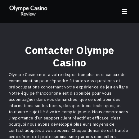
Contacter Olympe
Casino
Olympe Casino met à votre disposition plusieurs canaux de
communication pour répondre à toutes vos questions et
préoccupations concernant votre expérience de jeu en ligne.
Notre équipe francophone est disponible pour vous
accompagner dans vos démarches, que ce soit pour des
informations sur les bonus, des questions techniques, ou
tout autre sujet lié à votre compte joueur. Nous comprenons
l’importance d’un support client réactif et efficace, c’est
pourquoi nous avons développé plusieurs moyens de
contact adaptés à vos besoins. Chaque demande est traitée
avec sérieux et professionnalisme par nos conseillers