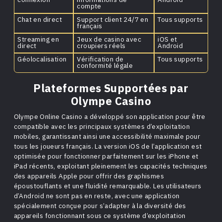
connexion
informations de
Android
compte
Chat en direct
Support client 24/7 en
Tous supports
français
Streaming en
Jeux de casino avec
iOS et
direct
croupiers réels
Android
Géolocalisation
Vérification de
Tous supports
conformité légale
Plateformes Supportées par
Olympe Casino
Olympe Online Casino a développé son application pour être
compatible avec les principaux systèmes d’exploitation
mobiles, garantissant ainsi une accessibilité maximale pour
tous les joueurs français. La version iOS de l’application est
optimisée pour fonctionner parfaitement sur les iPhone et
iPad récents, exploitant pleinement les capacités techniques
des appareils Apple pour offrir des graphismes
époustouflants et une fluidité remarquable. Les utilisateurs
d’Android ne sont pas en reste, avec une application
spécialement conçue pour s’adapter à la diversité des
appareils fonctionnant sous ce système d’exploitation