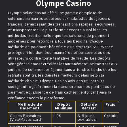
Olympe Casino
Olympe online casino offre une gamme complète de
solutions bancaires adaptées aux habitudes des joueurs
français, garantissant des transactions rapides, sécurisées
et transparentes. La plateforme accepte aussi bien les
méthodes traditionnelles que les solutions de paiement
modernes pour répondre à tous les besoins. Chaque
méthode de paiement bénéficie d’un cryptage SSL avancé
protégeant les données financières et personnelles des
utilisateurs contre toute tentative de fraude. Les dépôts
sont généralement crédités instantanément, permettant aux
joueurs de commencer à jouer sans attendre, tandis que les
retraits sont traités dans les meilleurs délais selon la
méthode choisie. Olympe Casino avis des utilisateurs
soulignent régulièrement la transparence des politiques de
paiement et l’absence de frais cachés, renforçant ainsi la
confiance envers la plateforme.
Méthode de
Dépôt
Délai de
Frais
Paiement
Minimum
Retrait
Cartes Bancaires
10€
3-5 jours
Gratuit
(Visa/Mastercard)
ouvrables