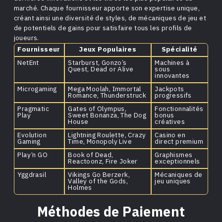
marché. Chaque fournisseur apporte son expertise unique,
créant ainsi une diversité de styles, de mécaniques de jeu et
de potentiels de gains pour satisfaire tous les profils de
joueurs.
Fournisseur
Jeux Populaires
Spécialité
NetEnt
Starburst, Gonzo’s
Machines à
Quest, Dead or Alive
sous
innovantes
Microgaming
Mega Moolah, Immortal
Jackpots
Romance, Thunderstruck
progressifs
Pragmatic
Gates of Olympus,
Fonctionnalités
Play
Sweet Bonanza, The Dog
bonus
House
créatives
Evolution
Lightning Roulette, Crazy
Casino en
Gaming
Time, Monopoly Live
direct premium
Play’n GO
Book of Dead,
Graphismes
Reactoonz, Fire Joker
exceptionnels
Yggdrasil
Vikings Go Berzerk,
Mécaniques de
Valley of the Gods,
jeu uniques
Holmes
Méthodes de Paiement