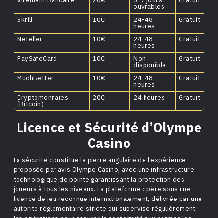
Virement Bancaire
20€
3-7 jours
Gratuit
ouvrables
Skrill
10€
24-48
Gratuit
heures
Neteller
10€
24-48
Gratuit
heures
PaySafeCard
10€
Non
Gratuit
disponible
MuchBetter
10€
24-48
Gratuit
heures
Cryptomonnaies
20€
24 heures
Gratuit
(Bitcoin)
Licence et Sécurité d’Olympe
Casino
La sécurité constitue la pierre angulaire de l’expérience
proposée par avis Olympe Casino, avec une infrastructure
technologique de pointe garantissant la protection des
joueurs à tous les niveaux. La plateforme opère sous une
licence de jeu reconnue internationalement, délivrée par une
autorité réglementaire stricte qui supervise régulièrement