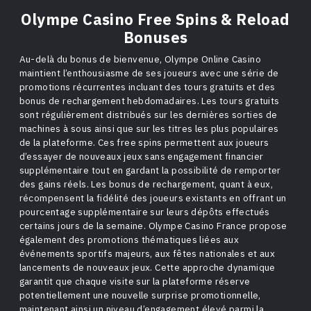
Olympe Casino Free Spins & Reload
Bonuses
Au-delà du bonus de bienvenue, Olympe Online Casino
maintient l’enthousiasme de ses joueurs avec une série de
promotions récurrentes incluant des tours gratuits et des
bonus de rechargement hebdomadaires. Les tours gratuits
sont régulièrement distribués sur les dernières sorties de
machines à sous ainsi que sur les titres les plus populaires
de la plateforme. Ces free spins permettent aux joueurs
d’essayer de nouveaux jeux sans engagement financier
supplémentaire tout en gardant la possibilité de remporter
des gains réels. Les bonus de rechargement, quant à eux,
récompensent la fidélité des joueurs existants en offrant un
pourcentage supplémentaire sur leurs dépôts effectués
certains jours de la semaine. Olympe Casino France propose
également des promotions thématiques liées aux
événements sportifs majeurs, aux fêtes nationales et aux
lancements de nouveaux jeux. Cette approche dynamique
garantit que chaque visite sur la plateforme réserve
potentiellement une nouvelle surprise promotionnelle,
maintenant ainsi un niveau d’engagement élevé parmi la