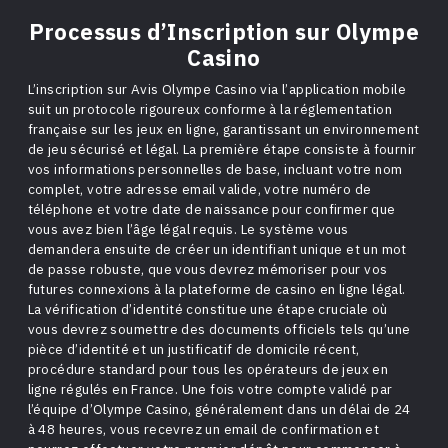
Processus d’Inscription sur Olympe
Casino
L’inscription sur Avis Olympe Casino via l’application mobile
suit un protocole rigoureux conforme à la réglementation
française sur les jeux en ligne, garantissant un environnement
de jeu sécurisé et légal. La première étape consiste à fournir
vos informations personnelles de base, incluant votre nom
complet, votre adresse email valide, votre numéro de
téléphone et votre date de naissance pour confirmer que
vous avez bien l’âge légal requis. Le système vous
demandera ensuite de créer un identifiant unique et un mot
de passe robuste, que vous devrez mémoriser pour vos
futures connexions à la plateforme de casino en ligne légal.
La vérification d’identité constitue une étape cruciale où
vous devrez soumettre des documents officiels tels qu’une
pièce d’identité et un justificatif de domicile récent,
procédure standard pour tous les opérateurs de jeux en
ligne régulés en France. Une fois votre compte validé par
l’équipe d’Olympe Casino, généralement dans un délai de 24
à 48 heures, vous recevrez un email de confirmation et