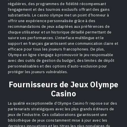
régulières, des programmes de fidélité récompensant
l’engagement et des tournois exclusifs offrant des gains
substantiels. Le casino olympe met un point d’honneur à
offrir une expérience personnalisée grâce à des
recommandations de jeux adaptées aux préférences de
chaque utilisateur et un historique détaillé permettant de
suivre ses performances. L’interface multilingue et le
support en français garantissent une communication claire et
efficace pour tous les joueurs francophones. De plus,
Olympe en ligne s’engage à promouvoir le jeu responsable
avec des outils de gestion du budget, des limites de dépôt
personnalisables et des options d’auto-exclusion pour
protéger les joueurs vulnérables.
Fournisseurs de Jeux Olympe
Casino
La qualité exceptionnelle d’Olympe Casino fr repose sur des
partenariats stratégiques avec les plus grands éditeurs de
jeux de l’industrie. Ces collaborations garantissent une
bibliothèque de jeux constamment mise à jour avec les
dernières innovations et les titres les plus populaires du