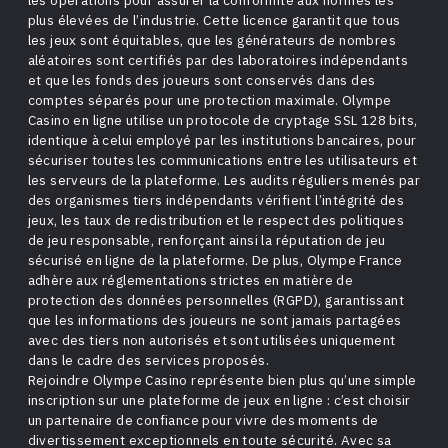
les opérations pour assurer la conformité aux normes les
plus élevées de l’industrie. Cette licence garantit que tous
les jeux sont équitables, que les générateurs de nombres
aléatoires sont certifiés par des laboratoires indépendants
et que les fonds des joueurs sont conservés dans des
comptes séparés pour une protection maximale. Olympe
Casino en ligne utilise un protocole de cryptage SSL 128 bits,
identique à celui employé par les institutions bancaires, pour
sécuriser toutes les communications entre les utilisateurs et
les serveurs de la plateforme. Les audits réguliers menés par
des organismes tiers indépendants vérifient l’intégrité des
jeux, les taux de redistribution et le respect des politiques
de jeu responsable, renforçant ainsi la réputation de jeu
sécurisé en ligne de la plateforme. De plus, Olympe France
adhère aux réglementations strictes en matière de
protection des données personnelles (RGPD), garantissant
que les informations des joueurs ne sont jamais partagées
avec des tiers non autorisés et sont utilisées uniquement
dans le cadre des services proposés.
Rejoindre Olympe Casino représente bien plus qu’une simple
inscription sur une plateforme de jeux en ligne : c’est choisir
un partenaire de confiance pour vivre des moments de
divertissement exceptionnels en toute sécurité. Avec sa