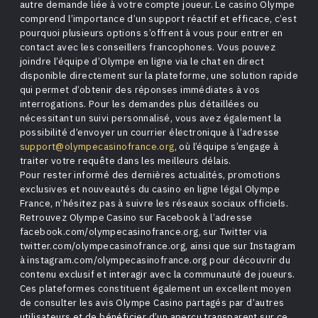
autre demande liée à votre compte joueur. Le casino Olympe
comprend l’importance d’un support réactif et efficace, c’est
pourquoi plusieurs options s’offrent à vous pour entrer en
contact avec les conseillers francophones. Vous pouvez
joindre l’équipe d’Olympe en ligne via le chat en direct
disponible directement sur la plateforme, une solution rapide
qui permet d’obtenir des réponses immédiates à vos
interrogations. Pour les demandes plus détaillées ou
nécessitant un suivi personnalisé, vous avez également la
possibilité d’envoyer un courrier électronique à l’adresse
support@olympecasinofrance.org
, où l’équipe s’engage à
traiter votre requête dans les meilleurs délais.
Pour rester informé des dernières actualités, promotions
exclusives et nouveautés du casino en ligne légal Olympe
France, n’hésitez pas à suivre les réseaux sociaux officiels.
Retrouvez Olympe Casino sur Facebook à l’adresse
facebook.com/olympecasinofrance.org, sur Twitter via
twitter.com/olympecasinofrance.org, ainsi que sur Instagram
à instagram.com/olympecasinofrance.org pour découvrir du
contenu exclusif et interagir avec la communauté de joueurs.
Ces plateformes constituent également un excellent moyen
de consulter les avis Olympe Casino partagés par d’autres
utilisateurs et de bénéficier d’un aperçu transparent sur ce