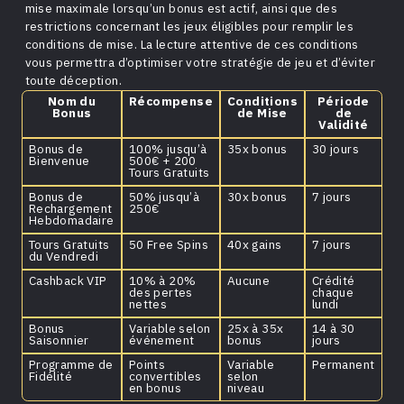
mise maximale lorsqu’un bonus est actif, ainsi que des
restrictions concernant les jeux éligibles pour remplir les
conditions de mise. La lecture attentive de ces conditions
vous permettra d’optimiser votre stratégie de jeu et d’éviter
toute déception.
Nom du
Récompense
Conditions
Période
Bonus
de Mise
de
Validité
Bonus de
100% jusqu’à
35x bonus
30 jours
Bienvenue
500€ + 200
Tours Gratuits
Bonus de
50% jusqu’à
30x bonus
7 jours
Rechargement
250€
Hebdomadaire
Tours Gratuits
50 Free Spins
40x gains
7 jours
du Vendredi
Cashback VIP
10% à 20%
Aucune
Crédité
des pertes
chaque
nettes
lundi
Bonus
Variable selon
25x à 35x
14 à 30
Saisonnier
événement
bonus
jours
Programme de
Points
Variable
Permanent
Fidélité
convertibles
selon
en bonus
niveau